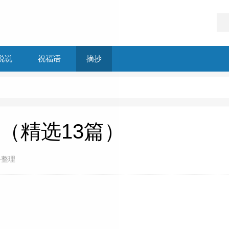
说说
祝福语
摘抄
（精选13篇）
络整理