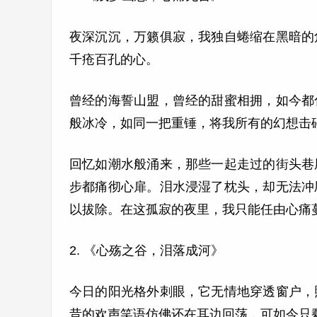
夜深沉沉，万籁俱寂，我独自蜷缩在黑暗的
千疮百孔的心。
曾经的海誓山盟，曾经的甜蜜相拥，如今都
般冰冷，如同一把重锤，将我所有的幻想击
回忆如潮水般涌来，那些一起走过的街头巷
步都痛彻心扉。泪水浸湿了枕头，却无法冲
以拔除。在这孤寂的夜里，我只能任由心痛
2. 《心殇之谷，泪落成河》
今日的阳光格外刺眼，它无情地穿透窗户，
昔的欢声笑语仿佛还在耳边回荡，可如今只