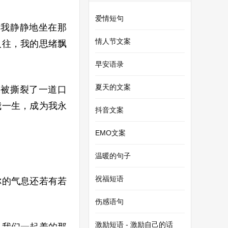
爱情短句
。我静静地坐在那
情人节文案
人往，我的思绪飘
早安语录
夏天的文案
像被撕裂了一道口
我一生，成为我永
抖音文案
EMO文案
温暖的句子
祝福短语
你的气息还若有若
伤感语句
激励短语 - 激励自己的话
。我们一起养的那