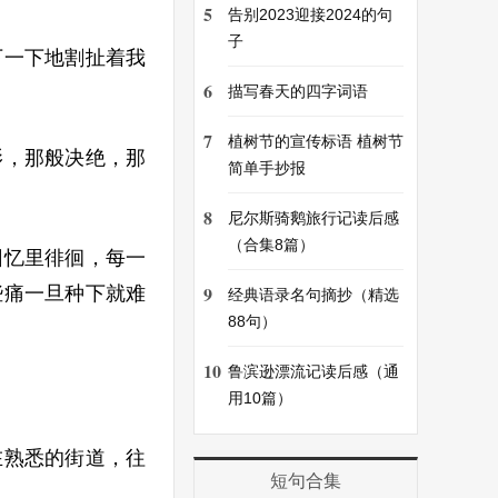
5
告别2023迎接2024的句
子
下一下地割扯着我
6
描写春天的四字词语
7
植树节的宣传标语 植树节
影，那般决绝，那
简单手抄报
8
尼尔斯骑鹅旅行记读后感
（合集8篇）
回忆里徘徊，每一
9
些痛一旦种下就难
经典语录名句摘抄（精选
88句）
10
鲁滨逊漂流记读后感（通
用10篇）
在熟悉的街道，往
短句合集