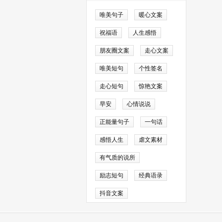
瑰依旧盛开，我的
床头，看着它在黑
唯美句子
暖心文案
祝福语
人生感悟
朋友圈文案
走心文案
唯美短句
个性签名
走心短句
惊艳文案
屏幕亮起，是朋友
早安
心情说说
正能量句子
一句话
，一些无法调和的
感悟人生
虐文素材
上，毫无作用。
有气质的说所
励志短句
经典语录
拥抱，如今都成了
感受着情断天涯的
抖音文案