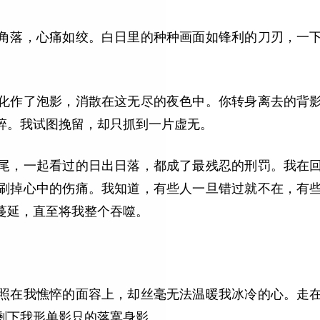
角落，心痛如绞。白日里的种种画面如锋利的刀刃，一
化作了泡影，消散在这无尽的夜色中。你转身离去的背
碎。我试图挽留，却只抓到一片虚无。
尾，一起看过的日出日落，都成了最残忍的刑罚。我在
刷掉心中的伤痛。我知道，有些人一旦错过就不在，有
蔓延，直至将我整个吞噬。
照在我憔悴的面容上，却丝毫无法温暖我冰冷的心。走
剩下我形单影只的落寞身影。