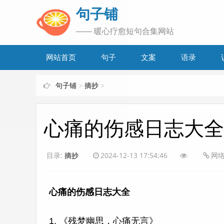
www.bjuzi.com
句子铺
—— 暖心疗愈短句合集网站
网站首页
句子
文案
语录
句子铺
>
摘抄
>
心痛的伤感日志大全
目录:
摘抄
2024-12-13 17:54:46
网
心痛的伤感日志大全
1. 《残梦幽思，心痛无言》