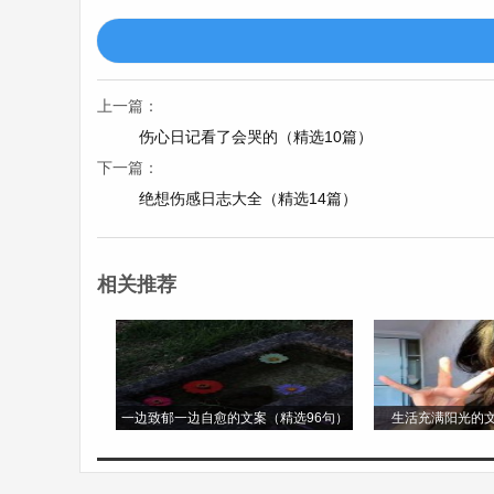
盆花，已经渐渐枯萎，就像我们的爱情，失
出门漫步在公园的小径，周围的景色依旧美
上一篇：
今成了最刺痛人心的针。我强忍着泪水，可
伤心日记看了会哭的（精选10篇）
之旅中，只能与寂寞为伴，独自品味着这无
下一篇：
绝想伤感日志大全（精选14篇）
4. 《哀恸之心，泣血成诗》
相关推荐
细雨绵绵，天空也在为我哭泣吗?我站在雨
在一起。
回想起我们最后一次见面，激烈的争吵，恶
一边致郁一边自愈的文案（精选96句）
生活充满阳光的文
悔自己的冲动，后悔没有好好地珍惜。可一