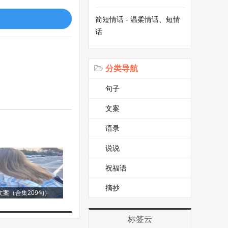
自己的命运。
简短情话 - 温柔情话、短情
话
此的浪漫时光，如
呼吸。我在这碎心
分类导航
句子
文案
语录
与滚烫的泪水交融
说说
祝福语
伤痕。我后悔，后
摘抄
案（合集209句）
。
标签云