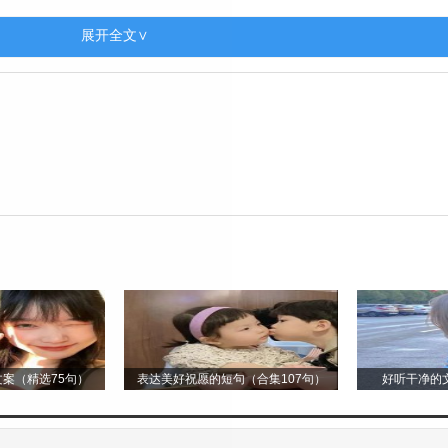
去了滋养，只能走向死亡。我呆呆地看着它，仿佛看到了
展开全文∨
丽，只是在我眼中都失去了颜色。那些曾经一起漫步于
心痛却如影随形。每一步都像是踩在刀尖上，痛得无法
尽的哀伤。
中，任由雨水打湿我的衣衫，冰冷的雨滴顺着脸颊滑落，
语相向，那些伤人的话语如今都成了我心中无法抹去的
案（精选75句）
表达美好祝愿的短句（合集107句）
好听干净的文
切都已经太晚了，你已远去，只留下我在这雨中独自哀恸