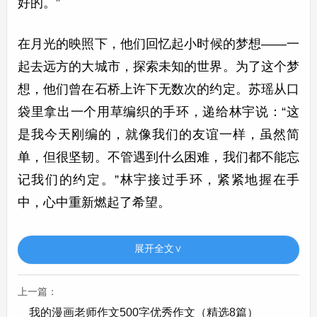
好的。”
在月光的映照下，他们回忆起小时候的梦想——一
起去远方的大城市，探索未知的世界。为了这个梦
想，他们曾在石桥上许下无数次的约定。苏瑶从口
袋里拿出一个用草编织的手环，递给林宇说：“这
是我今天刚编的，就像我们的友谊一样，虽然简
单，但很坚韧。不管遇到什么困难，我们都不能忘
记我们的约定。”林宇接过手环，紧紧地握在手
中，心中重新燃起了希望。
从那以后，林宇和苏瑶更加努力地学习，互相鼓
展开全文∨
励，互相帮助。每当他们遇到挫折想要放弃的时
候，就会想起那个月光下的约定，想起彼此的陪伴
上一篇：
与支持，然后又充满力量地继续前行。而那座石
我的漫画老师作文500字优秀作文（精选8篇）