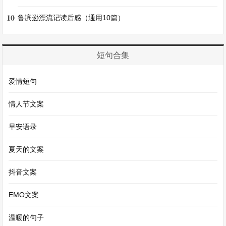
可是不知道该怎么开口，所以才想出了这个笨办
10
鲁滨逊漂流记读后感（通用10篇）
法。”
短句合集
晓萱听了小宇的话，心中的怒火渐渐消散。她看着
小宇真诚的眼睛，说：“你想和我做朋友，可以直
爱情短句
接跟我说呀，没必要这样。”小宇挠了挠头说：“我
情人节文案
知道错了，你能原谅我吗?”晓萱微微点了点头
说：“好吧，那我们以后就是朋友了。”
早安语录
夏天的文案
从那以后，晓萱不再是那个独自坐在操场角落的孤
独女孩，她和小宇成为了好朋友，一起在校园里度
抖音文案
过了许多快乐的时光。而那个校园里的秘密，也成
EMO文案
为了他们友谊的起点，被深深地埋在了心底。
温暖的句子