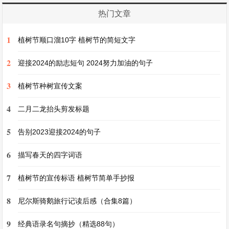
这天，晓萱像往常一样来到操场角落，却发现自己
热门文章
丢失的笔记本正放在树下的石凳上。她急忙走过去
拿起笔记本，却发现里面夹着一张纸条，纸条上写
1
植树节顺口溜10字 植树节的简短文字
着：“放学后到图书馆后面的花园来找我，我知道
2
迎接2024的励志短句 2024努力加油的句子
是谁在捣乱。”晓萱心中充满了疑惑，但还是决定
按照纸条上的指示去做。
3
植树节种树宣传文案
4
二月二龙抬头剪发标题
放学后，晓萱忐忑不安地来到了图书馆后面的花
园。花园里弥漫着淡淡的花香，一个身影从花丛中
5
告别2023迎接2024的句子
走了出来，是同班的小宇。晓萱惊讶地问道：“小
6
描写春天的四字词语
宇，是你叫我来的吗?你知道是谁在搞鬼?”小宇笑
7
了笑说：“其实，那些事情都是我做的。”晓萱瞪大
植树节的宣传标语 植树节简单手抄报
了眼睛，生气地说：“为什么?你为什么要这样
8
尼尔斯骑鹅旅行记读后感（合集8篇）
做?”小宇低下头，有些不好意思地说：“因为我想
9
经典语录名句摘抄（精选88句）
引起你的注意。你总是一个人，我想和你做朋友，