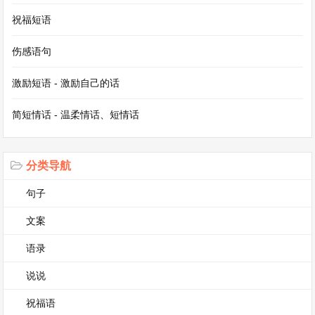
笔尖流出的故事三：《老街的守望者》
祝福短语
在小镇的老街上，住着一位年逾古稀的老人，名叫
伤感语句
李爷爷。他的老伴儿早已离世，子女们都在大城市
激励短语 - 激励自己的话
里工作，很少有时间回来陪伴他。李爷爷独自守着
一间老旧的房子，过着平静而单调的生活。
简短情话 - 温柔情话、短情话
李爷爷的房子对面有一家小小的杂货店，杂货店的
分类导航
老板是年轻的阿强。阿强是个善良热心的小伙子，
句子
他经常会帮李爷爷做一些力所能及的事情，比如帮
忙搬重物、修理东西等。李爷爷也很喜欢阿强，把
文案
他当作自己的亲人一样看待。
语录
说说
一天，李爷爷像往常一样坐在门口晒太阳，突然看
祝福语
到阿强的杂货店门口围了一群人。他急忙走过去查