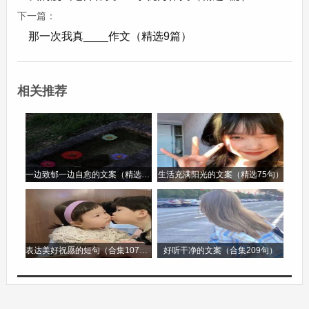
桥，依然静静地横跨在小镇的溪流之上，承载着他
下一篇：
那一次我真____作文（精选9篇）
们的梦想与友谊，见证着他们的成长与约定。
笔尖流出的故事二：《校园里的秘密》
相关推荐
阳光洒满了校园的操场，同学们正在嬉笑打闹，而
在操场角落的一棵老树下，却有一个小小的身影独
自坐在那里。她是晓萱，一个内向而敏感的女孩。
一边致郁一边自愈的文案（精选96句）
生活充满阳光的文案（精选75句）
最近，晓萱发现自己的课本和文具总是莫名其妙地
失踪，然后又会在一些奇怪的地方出现。这让她感
到十分困惑和不安，可她又不敢告诉老师和同学
表达美好祝愿的短句（合集107句）
好听干净的文案（合集209句）
们，只能默默忍受着这份困扰。