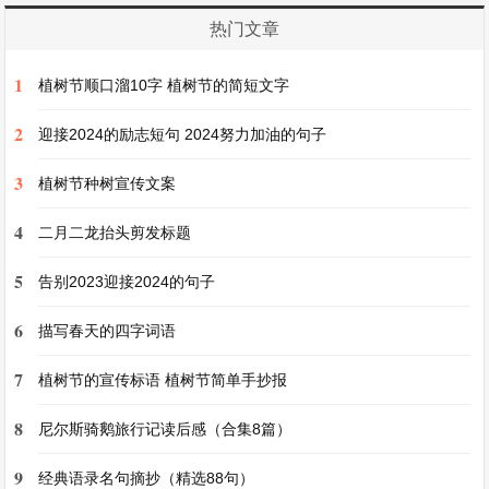
热门文章
“君若扬路尘，妾若浊水泥，浮沈各异势，会合何
时谐。”苏瑶深知，此生与叶凛的爱情，就如同这
1
植树节顺口溜10字 植树节的简短文字
诗中所写，被命运无情地捉弄，只剩下无尽的悲哀
2
迎接2024的励志短句 2024努力加油的句子
与思念，在这漫长的岁月里，如影随形，永难消
3
散。
植树节种树宣传文案
4
二月二龙抬头剪发标题
长篇故事二：《彼岸花开，此爱难再》
5
告别2023迎接2024的句子
在一个宁静的海边小村，生活着一位名叫晓萱的姑
6
描写春天的四字词语
娘。她天真烂漫，心地善良，对大海有着深厚的情
7
感。而在一次海难中，被海浪冲上岸的宇轩，闯入
植树节的宣传标语 植树节简单手抄报
了她的世界。宇轩失去了记忆，只记得自己的名
8
尼尔斯骑鹅旅行记读后感（合集8篇）
字。
9
经典语录名句摘抄（精选88句）