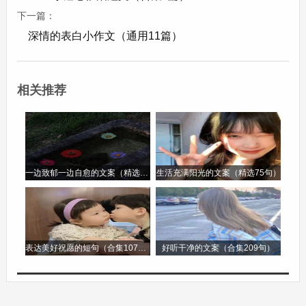
久，你一定要回来。”
下一篇：
深情的表白小作文（通用11篇）
叶凛离去后，苏瑶的生活陷入了无尽的黑暗。她拒
绝了家中安排的所有亲事，每日只是守在窗前，望
相关推荐
着远方，盼望着叶凛归来的身影。岁月无情地流
逝，苏瑶的容颜渐渐憔悴，曾经的青春活力被思念
和忧愁所取代。
一边致郁一边自愈的文案（精选96句）
生活充满阳光的文案（精选75句）
多年后，边疆传来消息，叶凛在流放途中染病身
亡。苏瑶听到这个噩耗，如遭雷击。她缓缓走到曾
经与叶凛一起去过的地方，回忆着往昔的点点滴
滴。那曾经充满欢声笑语的小巷，如今只剩下她孤
表达美好祝愿的短句（合集107句）
好听干净的文案（合集209句）
独的身影。她回到自己的房间，拿出叶凛曾经为她
写的诗，一首一首地读着，泪水模糊了视线。