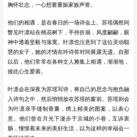
胸怀壮志，一心想要重振家族声誉。
他们的相遇，是在春日的一场诗会上。苏瑶偶然间
瞥见叶凛站在桃花树下，手持折扇，风度翩翩，眼
神中透着坚毅与落寞。叶凛也注意到了这位灵动聪
慧的女子，她的才情在吟诗答对间展露无遗。自那
以后，他们常常在各种文人雅集上相遇，渐渐地，
彼此心生爱慕。
叶凛会在深夜为苏瑶写诗，将自己的思念与抱负融
入诗句之中，然后悄悄放在苏瑶的窗前。苏瑶则会
为叶凛亲手缝制香囊，绣上精美的图案，以表心
意。他们曾在月光下漫步于京城的小巷，互诉衷
肠，憧憬着未来的美好生活，以为这样的幸福会一