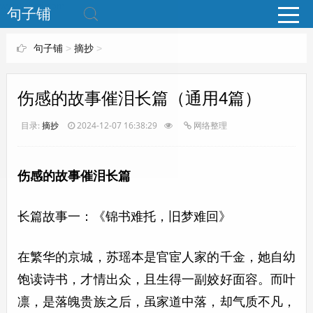
www.bjuzi.com
句子铺
句子铺
>
摘抄
>
伤感的故事催泪长篇（通用4篇）
目录:
摘抄
2024-12-07 16:38:29
网络整理
伤感的故事催泪长篇
长篇故事一：《锦书难托，旧梦难回》
在繁华的京城，苏瑶本是官宦人家的千金，她自幼
饱读诗书，才情出众，且生得一副姣好面容。而叶
凛，是落魄贵族之后，虽家道中落，却气质不凡，