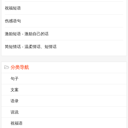
惑。那些人向他诉说着他的身世，家族的荣耀与责
祝福短语
任，催促他跟他们回去。宇轩看着晓萱，眼中满是
纠结与不舍。晓萱强忍着心中的悲痛，对宇轩
伤感语句
说：“你应该回去，那里才是你的家。”宇轩紧紧握
激励短语 - 激励自己的话
住晓萱的手：“萱儿，我不想离开你，你跟我一起
简短情话 - 温柔情话、短情话
走吧。”晓萱摇了摇头：“我属于这里，这海边才是
我的家。”
分类导航
宇轩被带离小村的那天，晓萱站在海边，望着远去
句子
的船只，泪水止不住地流。宇轩回到家族后，虽然
文案
拥有了荣华富贵，可心中始终放不下晓萱。他努力
想要找回与晓萱在一起的记忆，却发现随着时间的
语录
推移，那些美好的回忆渐渐模糊。
说说
祝福语
而晓萱在小村中日复一日地思念着宇轩，她每天都