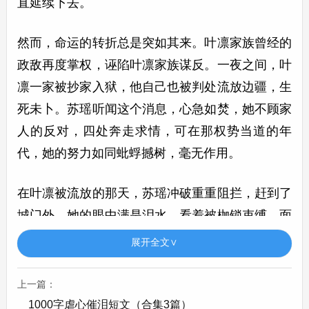
直延续下去。
然而，命运的转折总是突如其来。叶凛家族曾经的
政敌再度掌权，诬陷叶凛家族谋反。一夜之间，叶
凛一家被抄家入狱，他自己也被判处流放边疆，生
死未卜。苏瑶听闻这个消息，心急如焚，她不顾家
人的反对，四处奔走求情，可在那权势当道的年
代，她的努力如同蚍蜉撼树，毫无作用。
在叶凛被流放的那天，苏瑶冲破重重阻拦，赶到了
城门外。她的眼中满是泪水，看着被枷锁束缚、面
容憔悴的叶凛，她的心仿佛被撕裂一般。叶凛强忍
展开全文∨
着心中的悲痛，对苏瑶说：“瑶儿，莫要为我伤
心，今生恐负你深情，若有来世，定当与你相
上一篇：
伴。”苏瑶哭着喊道：“凛哥哥，我会等你，不管多
1000字虐心催泪短文（合集3篇）