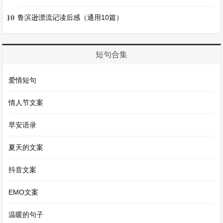
晓萱将宇轩带回家中悉心照料，在相处的过程中，
10
鲁滨逊漂流记读后感（通用10篇）
两人渐渐产生了感情。他们会一起在海边看日出日
落，一起在沙滩上漫步，捡拾贝壳。宇轩会给晓萱
短句合集
讲述他脑海中偶尔浮现的模糊画面，晓萱则会耐心
地倾听，她相信总有一天宇轩会恢复记忆，他们会
爱情短句
一直这样幸福地生活下去。
情人节文案
然而，平静的日子被一群不速之客打破。一天，一
早安语录
群身着华丽服饰的人来到了小村，他们看到宇轩
夏天的文案
后，激动地跪下，高呼：“少爷，我们终于找到您
了。”原来，宇轩是远方一个富贵家族的少爷，在
抖音文案
一次出海游玩时遭遇意外失忆流落至此。
EMO文案
宇轩望着这些陌生却又似乎熟悉的人，心中满是困
温暖的句子