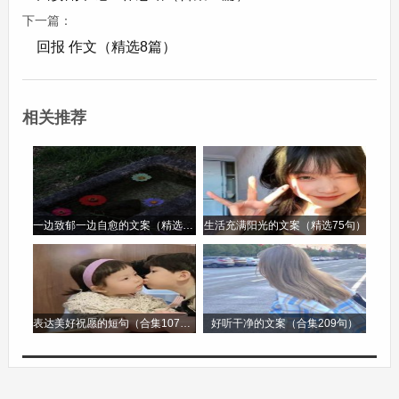
原文
下一篇：
回报 作文（精选8篇）
普性深沉有岸谷，虽多忌克，而能以天下事为己
任。
相关推荐
译文
赵普性情沉着且为人严肃刚正，虽然对人忌妒刻
一边致郁一边自愈的文案（精选96句）
生活充满阳光的文案（精选75句）
薄，但是他能够以天下大事作为自己的责任。
原文
表达美好祝愿的短句（合集107句）
好听干净的文案（合集209句）
宋初，在相位者多龌龊循默，普刚毅果断，未有其
比。