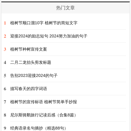
译文
热门文章
1
宋朝初年，在宰相职位上的人，大多过分谨慎拘于
植树节顺口溜10字 植树节的简短文字
小节，按常规办事，不多言语，赵普却刚毅果断，
2
迎接2024的励志短句 2024努力加油的句子
没有谁能和他相比。
3
植树节种树宣传文案
原文
4
二月二龙抬头剪发标题
5
尝奏荐某人为某官，太祖不用。普明日复奏其人，
告别2023迎接2024的句子
亦不用。明日，普又以其人奏，太祖怒，碎裂案牍
6
描写春天的四字词语
掷地，普颜色不变，跪而拾之以归。
7
植树节的宣传标语 植树节简单手抄报
译文
8
尼尔斯骑鹅旅行记读后感（合集8篇）
9
他曾经上奏推荐某人担任某个官职，太祖不用这个
经典语录名句摘抄（精选88句）