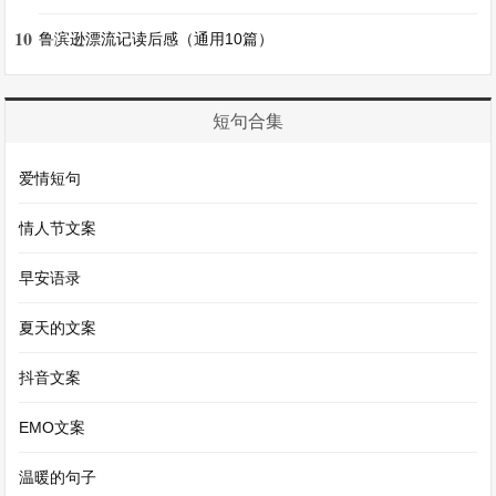
人。赵普第二天又上奏请这个人担任某官，太祖还
10
鲁滨逊漂流记读后感（通用10篇）
是不用。第三天，赵普又把这个人担任某官的事上
奏太祖，太祖发怒了，把奏章撕碎了扔在地上，赵
短句合集
普脸色不变，跪在地上把撕碎的奏章拾起来回到
家。
爱情短句
原文
情人节文案
早安语录
他日补缀旧纸，复奏如初。太祖乃悟，卒用其人。
夏天的文案
译文
抖音文案
过了些日子，赵普把撕碎的旧纸片修补连接起来，
EMO文案
又像当初一样上奏。太祖这才清醒过来，终于任用
温暖的句子
了那个人 。