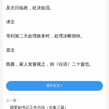
及次日临政，处决如流。
译文
等到第二天处理政务时，处理决断很快。
原文
既薨，家人发箧视之，则《论语》二十篇也。
译文
展开全文∨
他死后，家里的人打开书箱看到里面的书籍，原来
是一部《论语》。
上一篇：
团委副书记工作总结（合集三篇）