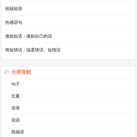
祝福短语
【赵普文言文翻译对照】相关文章
伤感语句
白居易的《长恨歌》古诗原文及翻译解释
激励短语 - 激励自己的话
七年级《观沧海》翻译，观沧海完整全文
简短情话 - 温柔情话、短情话
曹操《观沧海》原诗翻译及赏析
李白《望天门山》全诗翻译
分类导航
观沧海原文及翻译
句子
英语作文范文带翻译（通用13篇）
文案
语录
说说
祝福语