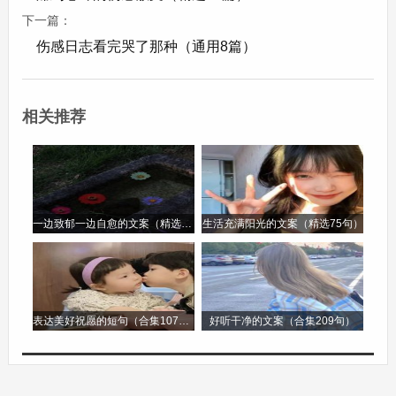
悉，却又如此陌生。那长椅的扶手，似乎还残留着
下一篇：
你手的温度;那空气中，仿佛还弥漫着你身上的气
伤感日志看完哭了那种（通用8篇）
息。但我知道，这一切都只是幻觉。我望着那扇你
离去时穿过的大门，心中的痛如火山喷发般涌起。
相关推荐
那痛，从心底蔓延至全身，让我的身体不由自主地
颤抖起来。我试图压抑自己的情绪，可泪水还是模
糊了双眼，顺着脸颊滑落，滴在冰冷的地面上，溅
起一朵朵小小的水花，如同我破碎的心。
一边致郁一边自愈的文案（精选96句）
生活充满阳光的文案（精选75句）
短文三：《断弦的吉他》
房间的角落里，那把吉他静静地躺着。它的琴弦已
表达美好祝愿的短句（合集107句）
好听干净的文案（合集209句）
经断了几根，琴身上也布满了灰尘，昔日的光泽早
已消失不见。我缓缓地走过去，轻轻地拿起它，手