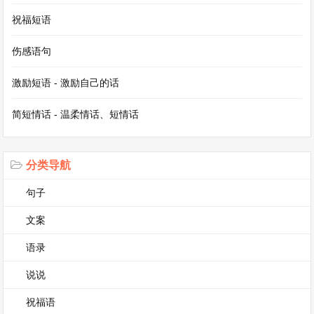
祝福短语
而现在，我再次来到这里，却只有我一个人。我看
着那漫天飞舞的枫叶，它们似乎也在为我而悲伤。
伤感语句
我伸出手，接住一片飘落的枫叶，它的颜色已经有
激励短语 - 激励自己的话
些黯淡，边缘也微微卷曲。我紧紧地握着它，仿佛
握着我们曾经的爱情。可那爱情，就像这片枫叶一
简短情话 - 温柔情话、短情话
样，在时光的流逝中渐渐枯萎、凋零。泪水模糊了
我的视线，我分不清是枫叶的红还是心中的血在流
分类导航
淌，只觉得那痛，疼到了骨子里，让我无法自拔。
句子
短文五：《破碎的相框》
文案
语录
桌子上，那个相框已经破碎。玻璃的碎片散落一
说说
地，照片也被撕裂成了几块，勉强还能看出是我们
祝福语
曾经的合影。我呆呆地看着那破碎的相框，手微微