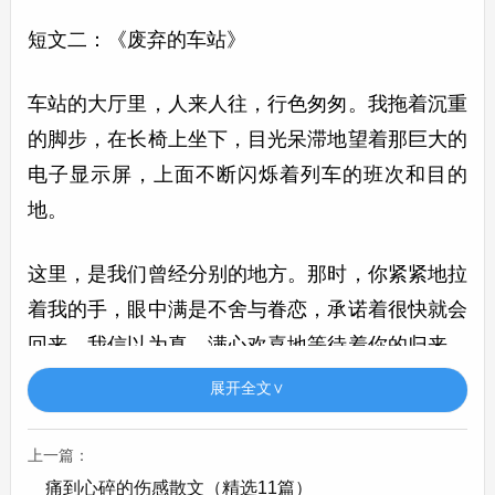
短文二：《废弃的车站》
车站的大厅里，人来人往，行色匆匆。我拖着沉重
的脚步，在长椅上坐下，目光呆滞地望着那巨大的
电子显示屏，上面不断闪烁着列车的班次和目的
地。
这里，是我们曾经分别的地方。那时，你紧紧地拉
着我的手，眼中满是不舍与眷恋，承诺着很快就会
回来。我信以为真，满心欢喜地等待着你的归来。
然而，时光流转，岁月变迁，我却再也没有等到
展开全文∨
你。
上一篇：
如今，我再次来到这个车站，一切都还是那么熟
痛到心碎的伤感散文（精选11篇）