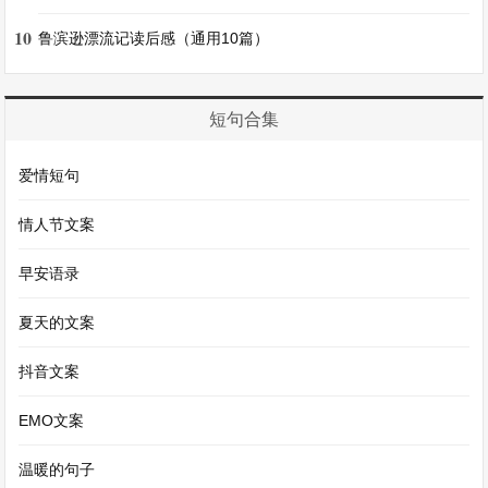
界，只剩下无尽的黑暗和孤独。
10
鲁滨逊漂流记读后感（通用10篇）
短文四：《飘落的枫叶》
短句合集
秋风吹过，枫叶纷纷扬扬地飘落下来，如同一只只
爱情短句
红色的蝴蝶在空中翩翩起舞。我独自走在枫叶铺成
的小路上，脚下发出沙沙的声响，每一步都像是踩
情人节文案
在我破碎的心上。
早安语录
这片枫叶林，是我们曾经一起漫步的地方。那时，
夏天的文案
枫叶正红，我们手牵着手，在林间嬉戏打闹，笑声
抖音文案
在树林中回荡。你捡起一片枫叶，轻轻地放在我的
EMO文案
手心，说它像我的脸颊一样美丽。我害羞地低下
头，心中满是幸福与甜蜜。
温暖的句子