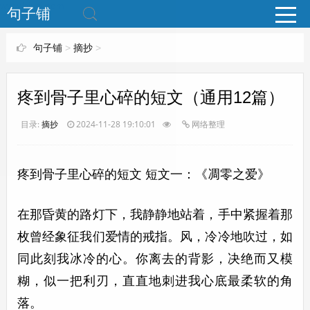
www.bjuzi.com
句子铺
句子铺
>
摘抄
>
疼到骨子里心碎的短文（通用12篇）
目录:
摘抄
2024-11-28 19:10:01
网络整理
疼到骨子里心碎的短文 短文一：《凋零之爱》
在那昏黄的路灯下，我静静地站着，手中紧握着那
枚曾经象征我们爱情的戒指。风，冷冷地吹过，如
同此刻我冰冷的心。你离去的背影，决绝而又模
糊，似一把利刃，直直地刺进我心底最柔软的角
落。