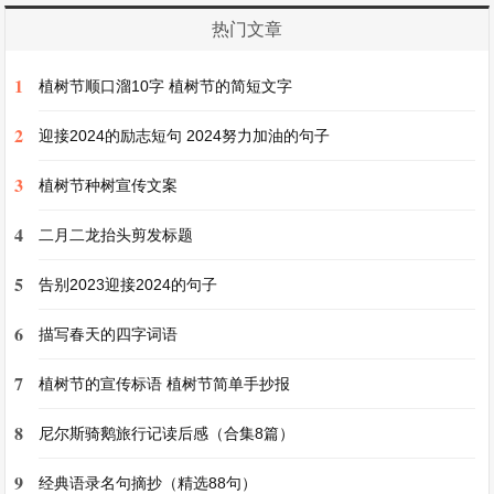
指拂过那断裂的琴弦，一阵刺痛从指尖传来，直抵
热门文章
心间。
1
植树节顺口溜10字 植树节的简短文字
曾经，你坐在我的身边，听我用这把吉他弹奏着一
2
迎接2024的励志短句 2024努力加油的句子
首首动听的歌曲。你的眼睛里闪烁着光芒，那是对
我和音乐的喜爱与欣赏。我们一起唱歌，一起欢
3
植树节种树宣传文案
笑，那些美好的时光，如同夜空中最璀璨的星辰，
4
二月二龙抬头剪发标题
照亮了我的生命。
5
告别2023迎接2024的句子
可如今，你已离去，只留下这把断弦的吉他陪伴着
6
描写春天的四字词语
我。我试着拨弄那剩下的琴弦，发出的声音沙哑而
7
又刺耳，如同我此刻破碎的心境。每一个不和谐的
植树节的宣传标语 植树节简单手抄报
音符，都像是在诉说着我心中的痛苦与思念。我抱
8
尼尔斯骑鹅旅行记读后感（合集8篇）
紧吉他，将脸贴在琴身上，泪水浸湿了那干涸的木
9
经典语录名句摘抄（精选88句）
材。那深入骨髓的痛，让我觉得仿佛失去了整个世