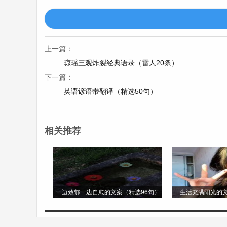
17. 清晨的第一缕阳光，照亮了高三的书桌
18. 高三的天空或许阴霾，但心中的阳光
上一篇：
琼瑶三观炸裂经典语录（雷人20条）
19. 梦想在高三起航，努力在当下续航，成
下一篇：
英语谚语带翻译（精选50句）
20. 高三的课堂，是知识的宝库;高三的课
相关推荐
21. 不要抱怨高三的辛苦，因为这是命运
22. 以勤奋为笔，以专注为墨，在高三的画
23. 高三的竞争如逆水行舟，不进则退;高
一边致郁一边自愈的文案（精选96句）
生活充满阳光的文
24. 用汗水湿透的衣衫，见证高三的拼搏;