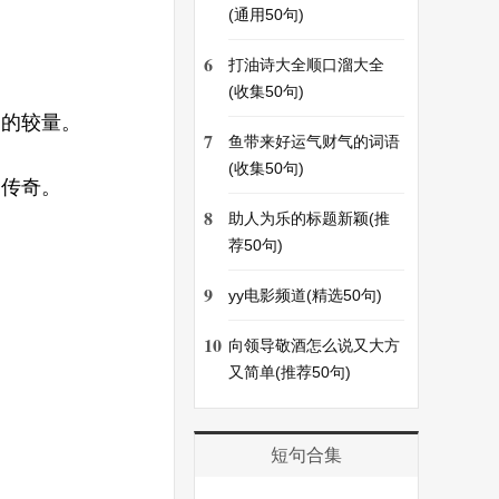
(通用50句)
6
打油诗大全顺口溜大全
(收集50句)
己的较量。
7
鱼带来好运气财气的词语
(收集50句)
写传奇。
8
助人为乐的标题新颖(推
荐50句)
9
yy电影频道(精选50句)
10
向领导敬酒怎么说又大方
又简单(推荐50句)
短句合集