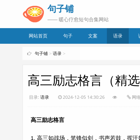
www.bjuzi.com
句子铺
—— 暖心疗愈短句合集网站
网站首页
句子
文案
语录
句子铺
>
语录
>
高三励志格言（精选
目录:
语录
2024-12-05 14:30:26
网
高三励志格言
1. 高三如战场，笔锋似剑，书声若鼓，挥