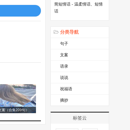
简短情话 - 温柔情话、短情
话
。
分类导航
句子
文案
语录
说说
祝福语
摘抄
案（合集209句）
标签云