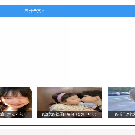
;夜晚的最后一盏灯火，陪伴着奋斗的身影。
展开全文∨
足以驱散黑暗;高三的道路或许崎岖，但坚定的脚步不会停歇
功在未来靠岸。
后，是巩固的战场。分分秒秒，皆为珍贵。
给予我们改变人生的机会。
卷上绘出绚丽的篇章。
三的奋斗似攀登高峰，无畏险阻。
案（精选75句）
表达美好祝愿的短句（合集107句）
好听干净的文
用写满字迹的纸张，记录成长的轨迹。