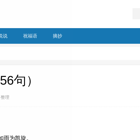
说说
祝福语
摘抄
56句）
络整理
汗如雨为凯旋。