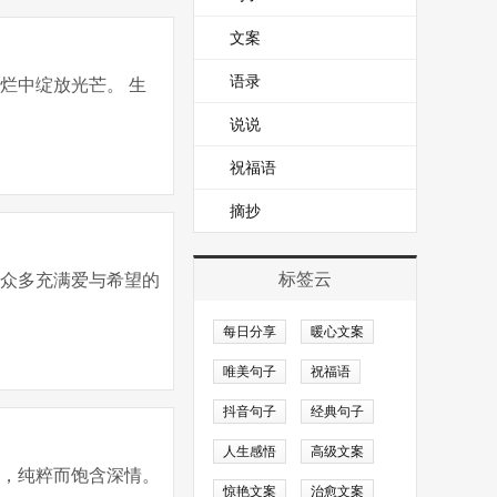
文案
语录
烂中绽放光芒。 生
说说
祝福语
摘抄
标签云
到众多充满爱与希望的
每日分享
暖心文案
唯美句子
祝福语
抖音句子
经典句子
人生感悟
高级文案
味，纯粹而饱含深情。
惊艳文案
治愈文案