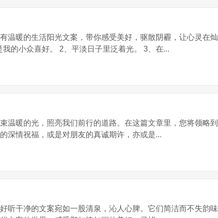
有温暖的生活阳光文案，带你感受美好，驱散阴霾，让心灵在灿
我的小众喜好。 2、平淡日子里泛着光。 3、在...
束束温暖的光，照亮我们前行的道路。在这篇文章里，您将领略
的深情祝福，或是对朋友的真诚期许，亦或是...
，好听干净的文案宛如一股清泉，沁人心脾。它们简洁而不失韵