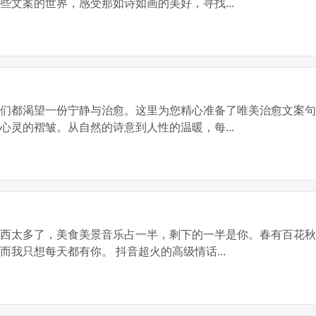
些文案的世界，感受那如诗如画的美好，寻找...
我们都渴望一份宁静与治愈。这里为您精心准备了唯美治愈文案
心灵的褶皱。从自然的诗意到人性的温暖，每...
东西太多了，美食美景音乐占一半，剩下的一半是你。春有百花
我只想每天都有你。 抖音超火的高级情话...