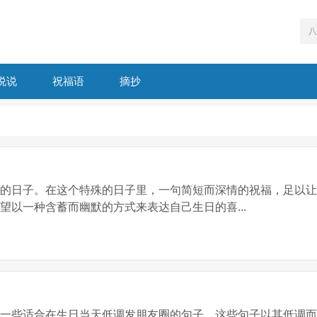
说说
祝福语
摘抄
要的日子。在这个特殊的日子里，一句简短而深情的祝福，足以
望以一种含蓄而幽默的方式来表达自己生日的喜...
享一些适合在生日当天低调发朋友圈的句子。这些句子以其低调