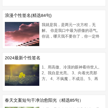
雨，而我只想每天都有你。 抖音超
火的高级情话...
浪漫个性签名(精选84句)
我就是我，是两元一次方程，无
解。 你是我口中最为骄傲的语气。
你说，哪天我不要你了，你一定终
身不嫁，让我内疚。4. 你是我口中
最为骄傲...
2024最新个性签名
1、用高傲、冷漠的眼神看待世人。
2、我自是光亮。 3、向着光亮那
方。 4、不疯魔，不成活。 5、再
累，也要爱自己。 6、没有天赋就得
努力。 7、人都有各自的月亮。 8、
放不下的只是...
春天文案短句干净治愈阳光（精选85句）