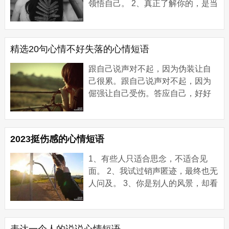
领悟自己。 2、真正了解你的，是当
别人都对你的笑容信以为真的时
候，看得见你眼里的痛的人。 3、人
们说，找到...
精选20句心情不好失落的心情短语
跟自己说声对不起，因为伪装让自
己很累。跟自己说声对不起，因为
倔强让自己受伤。答应自己，好好
爱自己，答应自己，不再为别人而
活;答应自己，看的开些;答应自己，
不要去在乎...
2023挺伤感的心情短语
1、有些人只适合思念，不适合见
面。 2、我试过销声匿迹，最终也无
人问及。 3、你是别人的风景，却看
湿了我的眼睛。 4、我没有受伤，只
是忘记了微笑的模样。 5、我习惯了
无所谓，...