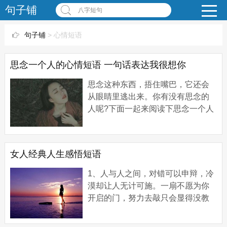
句子铺
八字短句
句子铺
> 心情短语
思念一个人的心情短语 一句话表达我很想你
思念这种东西，捂住嘴巴，它还会
从眼睛里逃出来。你有没有思念的
人呢?下面一起来阅读下思念一个人
的心情短语。 1、思念不重，像一整
个秋天的落叶。 2、消逝不去的身
影，带来的...
女人经典人生感悟短语
1、人与人之间，对错可以申辩，冷
漠却让人无计可施。一扇不愿为你
开启的门，努力去敲只会显得没教
养。 2、你以为，人生最糟的事情是
错失了最爱的人。其实，最糟糕的