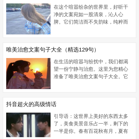
在这个喧嚣纷杂的世界里，好听干
净的文案宛如一股清泉，沁人心
脾。它们简洁而不失韵味，纯粹而
饱含深情。接下来，让我们一同走
进这些文案的世界，感受那如诗如
画的美好，寻找...
唯美治愈文案句子大全（精选129句）
在生活的喧嚣与纷扰中，我们都渴
望一份宁静与治愈。这里为您精心
准备了唯美治愈文案句子大全。它
们如清风拂面，似暖阳照耀，能抚
平心灵的褶皱。从自然的诗意到人
性的温暖，每...
抖音超火的高级情话
引导语：这世界上美好的东西太多
了，美食美景音乐占一半，剩下的
一半是你。春有百花秋有月，夏有
凉风冬有雪，多少情深化作多情