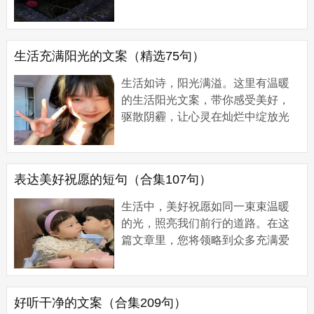
独特文案蕴含的复杂情感吧。 一边
致郁一边自愈的文案1 1、那你说大
海不会等风。...
生活充满阳光的文案（精选75句）
生活如诗，阳光满溢。这里有温暖
的生活阳光文案，带你感受美好，
驱散阴霾，让心灵在灿烂中绽放光
芒。 生活充满阳光的文案1 1、你是
我的小众喜好。 2、平淡日子里泛着
光。 3、在...
表达美好祝愿的短句（合集107句）
生活中，美好祝愿如同一束束温暖
的光，照亮我们前行的道路。在这
篇文章里，您将领略到众多充满爱
与希望的祝愿短句。它们或是对亲
人的深情祝福，或是对朋友的真诚
期许，亦或是...
好听干净的文案（合集209句）