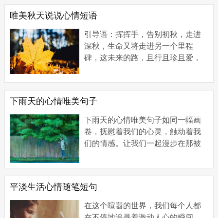
事情却是，...
唯美秋天说说心情短语
引导语：挥挥手，告别初秋，走进
深秋，生命又将走进另一个里程
碑，这未来的路，且行且珍且爱，
采集每一天细碎的阳光，让温暖照
亮我们底色的人生。 【唯美秋天说
说心情短语】...
下雨天的心情唯美句子
下雨天的心情唯美句子如同一幅画
卷，抚慰着我们的心灵，触动着我
们的情感。让我们一起漫步在那被
雨水洗涤过的世界中，感受雨滴轻
拂脸庞的温柔，让心境变得宁静而
美好。下面是一些唯美...
平淡生活心情随笔短句
在这个喧嚣的世界，我们每个人都
在不停地追寻着激动人心的瞬间，