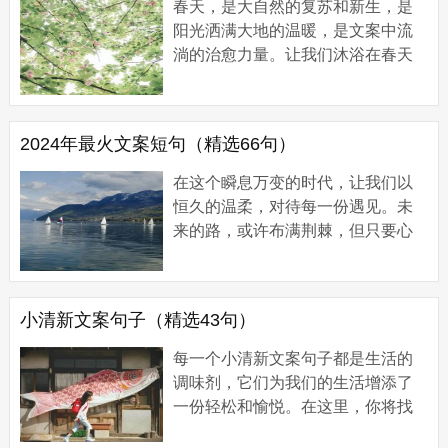
春天，是大自然的复苏和新生，是
阳光洒满大地的温暖，是文案中流
淌的治愈力量。让我们沐浴在春天
的阳光里，感受那些干净而治愈的
短句，它们如春风般拂过心头，带
来希望与美好...
2024年最火文案短句（精选66句）
在这个瞬息万变的时代，让我们以
恒久的温柔，对待每一份遇见。未
来的路，或许布满荆棘，但只要心
中有光，脚下的每一步都是星辰。
2024年，愿你有风有雨也有彩虹，
经历过波折后更...
小清新文案句子（精选43句）
每一个小清新文案句子都是生活的
调味剂，它们为我们的生活增添了
一份轻松和愉悦。在这里，你将找
到属于自己的生活小确幸。 小清新