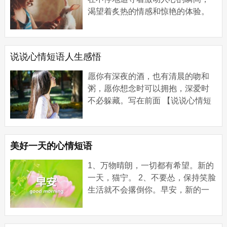
渴望着炙热的情感和惊艳的体验。
然而，正是在平淡的生活中，我们
才能找到真正的宁静和内心的满
足。下面是一些由句子铺...
说说心情短语人生感悟
愿你有深夜的酒，也有清晨的吻和
粥，愿你想念时可以拥抱，深爱时
不必躲藏。写在前面 【说说心情短
语人生感悟】 1、刻意去找的东西，
往往是找不到的。天下万物的来和
去，都有他...
美好一天的心情短语
1、万物晴朗，一切都有希望。新的
一天，猫宁。 2、不要怂，保持笑脸
生活就不会撂倒你。早安，新的一
天。 3、你的日积月累，早晚会成为
别人的望尘莫及。早安，世界。 4、
新的一天...