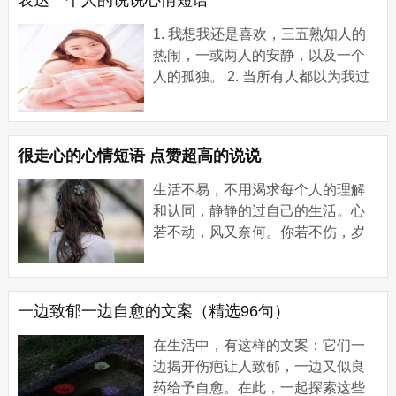
表达一个人的说说心情短语
1. 我想我还是喜欢，三五熟知人的
热闹，一或两人的安静，以及一个
人的孤独。 2. 当所有人都以为我过
的风生水起的时候，我只是一个人
走了一段又一段艰难的路。 3. 我想
你，有一点...
很走心的心情短语 点赞超高的说说
生活不易，不用渴求每个人的理解
和认同，静静的过自己的生活。心
若不动，风又奈何。你若不伤，岁
月无恙。 【很走心的心情短语 点赞
超高的说说】 1、因为梦想，所以选
择远方。因...
一边致郁一边自愈的文案（精选96句）
在生活中，有这样的文案：它们一
边揭开伤疤让人致郁，一边又似良
药给予自愈。在此，一起探索这些