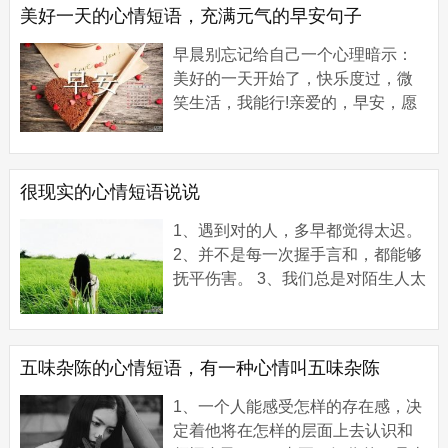
美好一天的心情短语，充满元气的早安句子
早晨别忘记给自己一个心理暗示：
美好的一天开始了，快乐度过，微
笑生活，我能行!亲爱的，早安，愿
你好心情，加油! 【美好一天的心情
短语，充满元气的早安句子】 1、万
物晴朗，...
很现实的心情短语说说
1、遇到对的人，多早都觉得太迟。
2、并不是每一次握手言和，都能够
抚平伤害。 3、我们总是对陌生人太
客气，对亲人却太苛刻。 4、这个世
界上唯一没有变的就是每个人都在
变。 5、...
五味杂陈的心情短语，有一种心情叫五味杂陈
1、一个人能感受怎样的存在感，决
定着他将在怎样的层面上去认识和