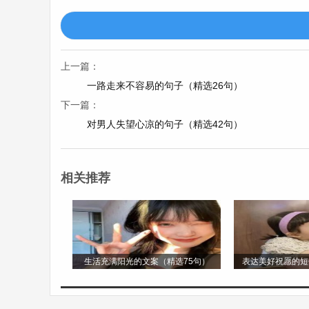
上一篇：
10、女儿共我吹灭蜡烛，许下了自己的心愿
一路走来不容易的句子（精选26句）
下一篇：
11、相爱本来是场意外，幸福的意外，安排!
对男人失望心凉的句子（精选42句）
12、闺女共我熄灭焟烛，许过了自个的愿望
相关推荐
13、没必要感到遗憾，不合适的人始终要分
14、你大概是没见过我，哭得喘不来气的样
生活充满阳光的文案（精选75句）
表达美好祝愿的短
15、圈子不同，不必强融。三观不合，别瞎