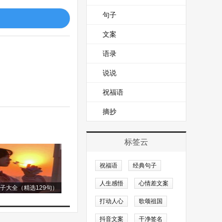
句子
文案
语录
说说
祝福语
摘抄
标签云
祝福语
经典句子
人生感悟
心情差文案
子大全（精选129句）
打动人心
歌颂祖国
抖音文案
干净签名