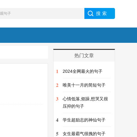
热门文章
1
2024全网最火的句子
2
唯美十一月的简短句子
3
心情低落,烦躁,想哭又很
压抑的句子
4
学生超励志的神仙句子
5
女生最霸气很拽的句子