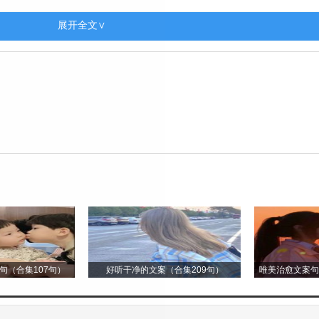
展开全文∨
。
。
开。
子吧。
句（合集107句）
好听干净的文案（合集209句）
唯美治愈文案句
凑合。