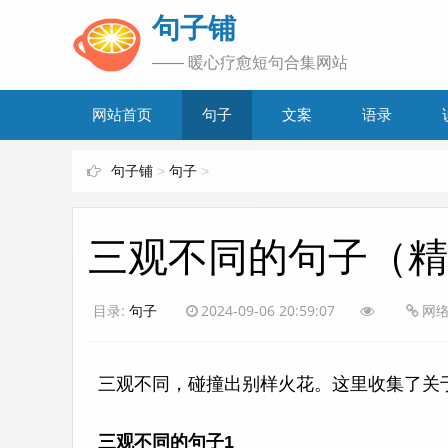
www.bjuzi.com
句子铺
—— 暖心疗愈短句合集网站
网站首页
句子
文案
语录
句子铺
>
句子
>
三观不同的句子（精
目录:
句子
2024-09-06 20:59:07
网
三观不同，碰撞出别样火花。这里收集了关
三观不同的句子1