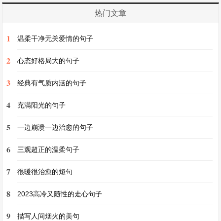
热门文章
1
温柔干净无关爱情的句子
2
心态好格局大的句子
3
经典有气质内涵的句子
4
充满阳光的句子
16、柔情似水，佳期如梦。
5
一边崩溃一边治愈的句子
6
三观超正的温柔句子
17、生能尽欢，死亦无憾。
7
很暖很治愈的短句
18、生死挈阔，与子成说。
8
2023高冷又随性的走心句子
19、往后余生，万般皆你。
9
描写人间烟火的美句