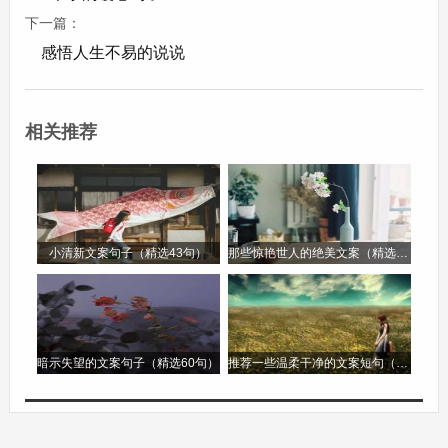
下一篇：
感悟人生不易的说说
相关推荐
11、南风未起，念你成疾。
12、你的名字，我的心事。
小清新文案句子（精选43句）
那些惊艳世人的绝美文案（精选88句）
13、你若安好，便是晴天。
14、人家无趣，可视有你。
暗示失望的文案句子（精选60句）
推荐一些温柔干净的文案短句（精选92句
15、人之所向，无非是你。