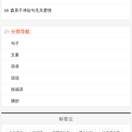
20、现世繁华，岁月静好。
10
森系干净短句无关爱情
21、以我之姓，冠你之名。
分类导航
22、有美人兮，见之不忘。
句子
文案
【暖心八字短句小清新】相关文章
语录
8个字的暖心句子
说说
很暖很治愈的短句
祝福语
有涵养的八字短句
摘抄
治愈系8字简短句子
标签云
简单快乐的心态句子8个字